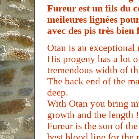
Fureur est un fils du 
meileures lignées pour
avec des pis très bien f
Otan is an exceptional 
His progeny has a lot o
tremendous width of th
The back end of the ma
deep.
With Otan you bring mu
growth and the length !
Fureur is the son of th
best blood line for the 