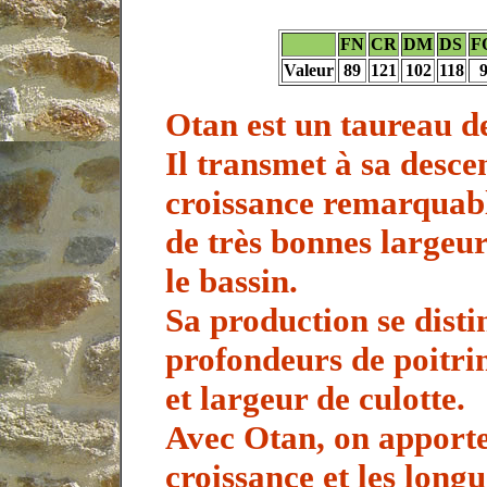
FN
CR
DM
DS
F
Valeur
89
121
102
118
Otan est un taureau de
Il transmet à sa desce
croissance remarquabl
de très bonnes largeur
le bassin.
Sa production se disti
profondeurs de poitrin
et largeur de culotte.
Avec Otan, on apporte
croissance et les longu